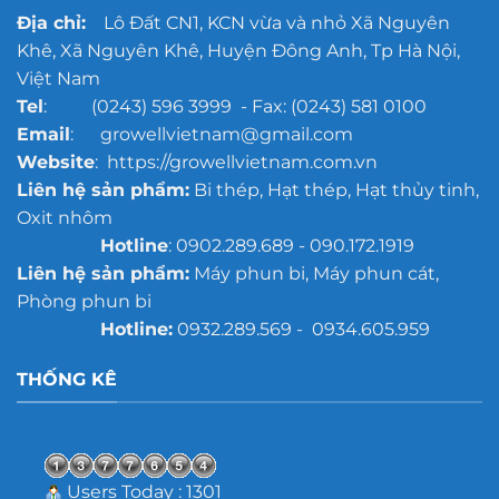
Địa chỉ:
Lô Đất CN1, KCN vừa và nhỏ Xã Nguyên
Khê, Xã Nguyên Khê, Huyện Đông Anh, Tp Hà Nội,
Việt Nam
Tel
: (0243) 596 3999 - Fax: (0243) 581 0100
Email
: growellvietnam@gmail.com
Website
: https://growellvietnam.com.vn
Liên hệ sản phẩm:
Bi thép, Hạt thép, Hạt thủy tinh,
Oxit nhôm
Hotline
: 0902.289.689 - 090.172.1919
Liên hệ sản phẩm:
Máy phun bi, Máy phun cát,
Phòng phun bi
Hotline:
0932.289.569 - 0934.605.959
THỐNG KÊ
Users Today : 1301