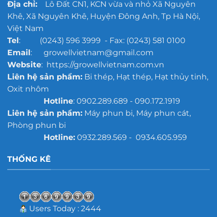
Địa chỉ:
Lô Đất CN1, KCN vừa và nhỏ Xã Nguyên
Khê, Xã Nguyên Khê, Huyện Đông Anh, Tp Hà Nội,
Việt Nam
Tel
: (0243) 596 3999 - Fax: (0243) 581 0100
Email
: growellvietnam@gmail.com
Website
: https://growellvietnam.com.vn
Liên hệ sản phẩm:
Bi thép, Hạt thép, Hạt thủy tinh,
Oxit nhôm
Hotline
: 0902.289.689 - 090.172.1919
Liên hệ sản phẩm:
Máy phun bi, Máy phun cát,
Phòng phun bi
Hotline:
0932.289.569 - 0934.605.959
THỐNG KÊ
Users Today : 2444