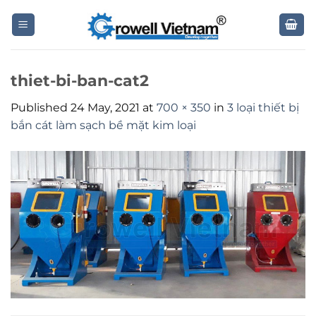
Skip
to
content
thiet-bi-ban-cat2
Published
24 May, 2021
at
700 × 350
in
3 loại thiết bị
bắn cát làm sạch bề mặt kim loại