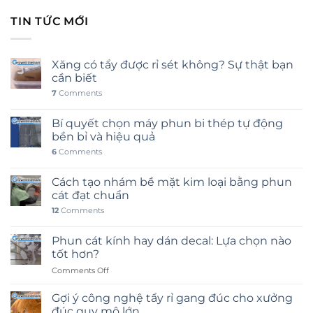
TIN TỨC MỚI
Xăng có tẩy được rỉ sét không? Sự thật bạn
cần biết
7
Comments
Bí quyết chọn máy phun bi thép tự động
bền bỉ và hiệu quả
6
Comments
Cách tạo nhám bề mặt kim loại bằng phun
cát đạt chuẩn
12
Comments
Phun cát kính hay dán decal: Lựa chọn nào
tốt hơn?
on
Comments Off
Phun
cát
Gợi ý công nghệ tẩy rỉ gang đúc cho xưởng
kính
đúc quy mô lớn