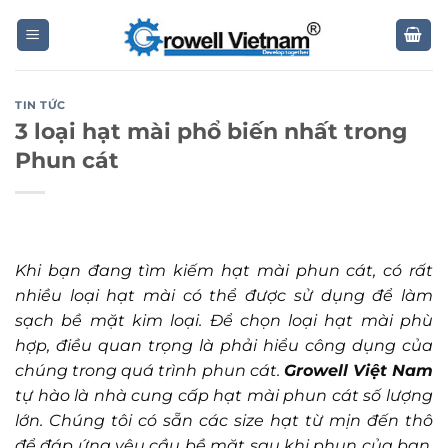
Skip
to
content
TIN TỨC
3 loại hạt mài phổ biến nhất trong
Phun cát
Khi bạn đang tìm kiếm hạt mài phun cát, có rất
nhiều loại hạt mài có thể được sử dụng để làm
sạch bề mặt kim loại. Để chọn loại hạt mài phù
hợp, điều quan trọng là phải hiểu công dụng của
chúng trong quá trình phun cát.
Growell Việt Nam
tự hào là nhà cung cấp hạt mài phun cát số lượng
lớn. Chúng tôi có sẵn các size hạt từ mịn đến thô
để đáp ứng yêu cầu bề mặt sau khi phun của bạn.