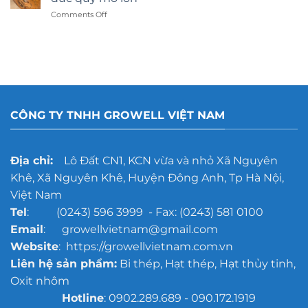
hay
on
Comments Off
dán
Gợi
decal:
ý
Lựa
công
chọn
nghệ
nào
tẩy
tốt
rỉ
hơn?
gang
đúc
CÔNG TY TNHH GROWELL VIỆT NAM
cho
xưởng
đúc
quy
Địa chỉ:
Lô Đất CN1, KCN vừa và nhỏ Xã Nguyên
mô
Khê, Xã Nguyên Khê, Huyện Đông Anh, Tp Hà Nội,
lớn
Việt Nam
Tel
: (0243) 596 3999 - Fax: (0243) 581 0100
Email
: growellvietnam@gmail.com
Website
: https://growellvietnam.com.vn
Liên hệ sản phẩm:
Bi thép, Hạt thép, Hạt thủy tinh,
Oxit nhôm
Hotline
: 0902.289.689 - 090.172.1919