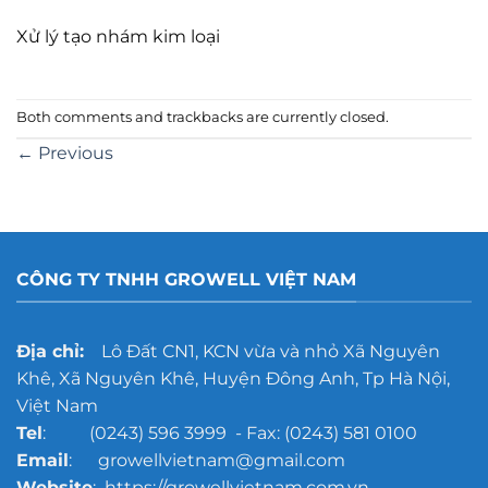
Xử lý tạo nhám kim loại
Both comments and trackbacks are currently closed.
←
Previous
CÔNG TY TNHH GROWELL VIỆT NAM
Địa chỉ:
Lô Đất CN1, KCN vừa và nhỏ Xã Nguyên
Khê, Xã Nguyên Khê, Huyện Đông Anh, Tp Hà Nội,
Việt Nam
Tel
: (0243) 596 3999 - Fax: (0243) 581 0100
Email
: growellvietnam@gmail.com
Website
: https://growellvietnam.com.vn