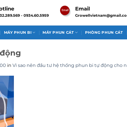
otline
Email
32.289.569 - 0934.60.5959
Growellvietnam@gmail.c
MÁY PHUN BI
MÁY PHUN CÁT
PHÒNG PHUN CÁT
 động
200
in
Vì sao nên đầu tư hệ thống phun bi tự động cho 