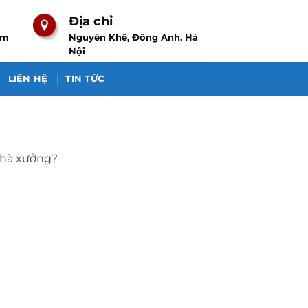
Địa chỉ
om
Nguyên Khê, Đông Anh, Hà
Nội
LIÊN HỆ
TIN TỨC
nhà xưởng?