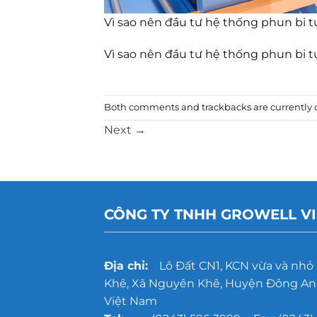
Vì sao nên đầu tư hệ thống phun bi 
Vì sao nên đầu tư hệ thống phun bi 
Both comments and trackbacks are currently c
Next
→
CÔNG TY TNHH GROWELL V
Địa chỉ:
Lô Đất CN1, KCN vừa và nhỏ
Khê, Xã Nguyên Khê, Huyện Đông Anh
Việt Nam