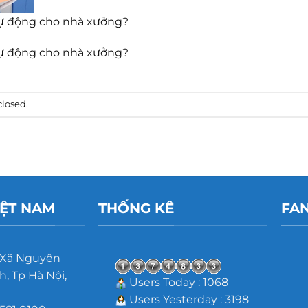
tự động cho nhà xưởng?
tự động cho nhà xưởng?
losed.
IỆT NAM
THỐNG KÊ
FA
 Xã Nguyên
, Tp Hà Nội,
Users Today : 1068
Users Yesterday : 3198