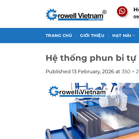
Skip
H
to
09
content
TRANG CHỦ
GIỚI THIỆU
HẠT MÀI
Hệ thống phun bi tự
Published
13 February, 2026
at
350 × 