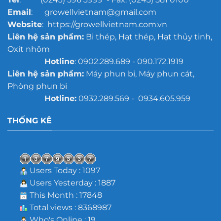
Email
: growellvietnam@gmail.com
Website
: https://growellvietnam.com.vn
Liên hệ sản phẩm:
Bi thép, Hạt thép, Hạt thủy tinh,
Oxit nhôm
Hotline
: 0902.289.689 - 090.172.1919
Liên hệ sản phẩm:
Máy phun bi, Máy phun cát,
Phòng phun bi
Hotline:
0932.289.569 - 0934.605.959
THỐNG KÊ
Users Today : 1097
Users Yesterday : 1887
This Month : 17848
Total views : 8368987
Who's Online : 19