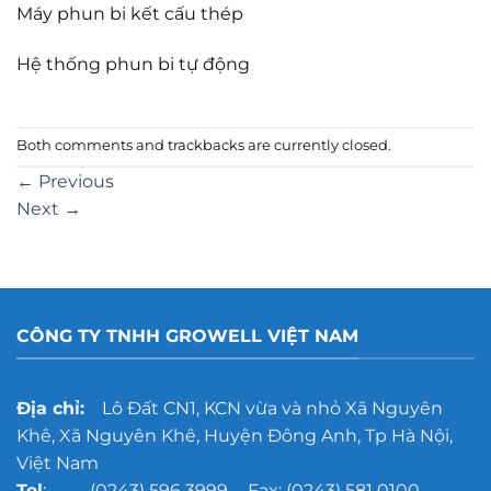
Máy phun bi kết cấu thép
Hệ thống phun bi tự động
Both comments and trackbacks are currently closed.
←
Previous
Next
→
CÔNG TY TNHH GROWELL VIỆT NAM
Địa chỉ:
Lô Đất CN1, KCN vừa và nhỏ Xã Nguyên
Khê, Xã Nguyên Khê, Huyện Đông Anh, Tp Hà Nội,
Việt Nam
Tel
: (0243) 596 3999 - Fax: (0243) 581 0100