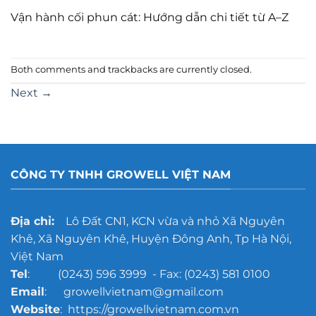
Vận hành cối phun cát: Hướng dẫn chi tiết từ A–Z
Both comments and trackbacks are currently closed.
Next
→
CÔNG TY TNHH GROWELL VIỆT NAM
Địa chỉ:
Lô Đất CN1, KCN vừa và nhỏ Xã Nguyên
Khê, Xã Nguyên Khê, Huyện Đông Anh, Tp Hà Nội,
Việt Nam
Tel
: (0243) 596 3999 - Fax: (0243) 581 0100
Email
: growellvietnam@gmail.com
Website
: https://growellvietnam.com.vn