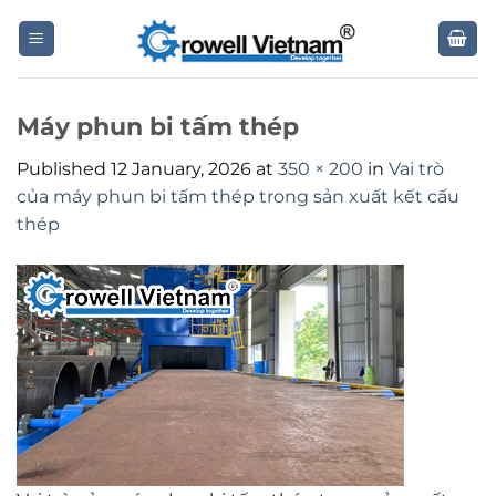
Skip
to
content
Máy phun bi tấm thép
Published
12 January, 2026
at
350 × 200
in
Vai trò
của máy phun bi tấm thép trong sản xuất kết cấu
thép