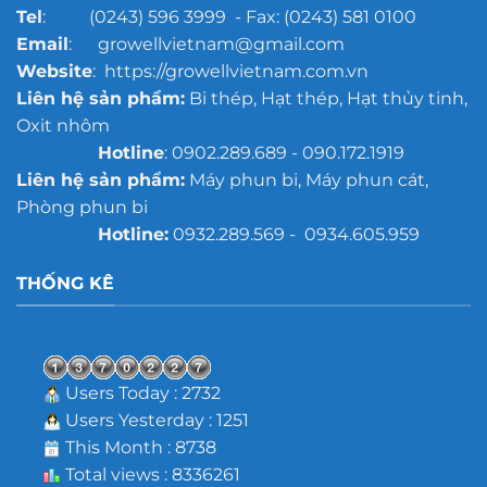
Tel
: (0243) 596 3999 - Fax: (0243) 581 0100
Email
: growellvietnam@gmail.com
Website
: https://growellvietnam.com.vn
Liên hệ sản phẩm:
Bi thép, Hạt thép, Hạt thủy tinh,
Oxit nhôm
Hotline
: 0902.289.689 - 090.172.1919
Liên hệ sản phẩm:
Máy phun bi, Máy phun cát,
Phòng phun bi
Hotline:
0932.289.569 - 0934.605.959
THỐNG KÊ
Users Today : 2732
Users Yesterday : 1251
This Month : 8738
Total views : 8336261