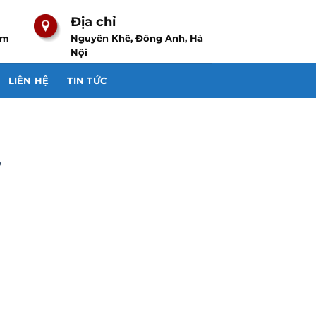
Địa chỉ
om
Nguyên Khê, Đông Anh, Hà
Nội
LIÊN HỆ
TIN TỨC
p