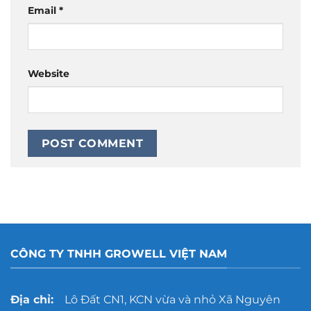
Email
*
Website
CÔNG TY TNHH GROWELL VIỆT NAM
Địa chỉ:
Lô Đất CN1, KCN vừa và nhỏ Xã Nguyên