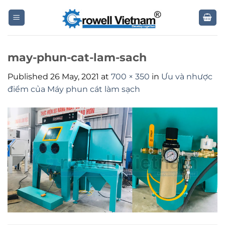
Skip
to
content
may-phun-cat-lam-sach
Published
26 May, 2021
at
700 × 350
in
Ưu và nhược
điểm của Máy phun cát làm sạch