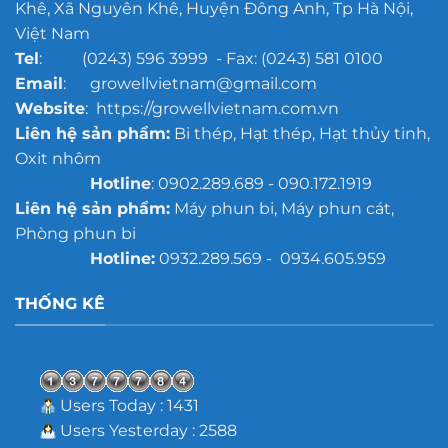
Khê, Xã Nguyên Khê, Huyện Đông Anh, Tp Hà Nội,
Việt Nam
Tel
: (0243) 596 3999 - Fax: (0243) 581 0100
Email
: growellvietnam@gmail.com
Website
: https://growellvietnam.com.vn
Liên hệ sản phẩm:
Bi thép, Hạt thép, Hạt thủy tinh,
Oxit nhôm
Hotline
: 0902.289.689 - 090.172.1919
Liên hệ sản phẩm:
Máy phun bi, Máy phun cát,
Phòng phun bi
Hotline:
0932.289.569 - 0934.605.959
THỐNG KÊ
Users Today : 1431
Users Yesterday : 2588