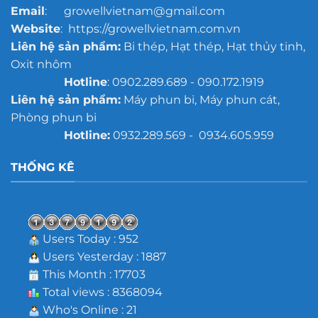
Email
: growellvietnam@gmail.com
Website
: https://growellvietnam.com.vn
Liên hệ sản phẩm:
Bi thép, Hạt thép, Hạt thủy tinh,
Oxit nhôm
Hotline
: 0902.289.689 - 090.172.1919
Liên hệ sản phẩm:
Máy phun bi, Máy phun cát,
Phòng phun bi
Hotline:
0932.289.569 - 0934.605.959
THỐNG KÊ
Users Today : 952
Users Yesterday : 1887
This Month : 17703
Total views : 8368094
Who's Online : 21