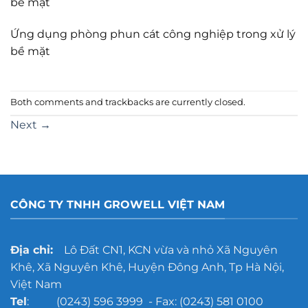
bề mặt
Ứng dụng phòng phun cát công nghiệp trong xử lý
bề mặt
Both comments and trackbacks are currently closed.
Next
→
CÔNG TY TNHH GROWELL VIỆT NAM
Địa chỉ:
Lô Đất CN1, KCN vừa và nhỏ Xã Nguyên
Khê, Xã Nguyên Khê, Huyện Đông Anh, Tp Hà Nội,
Việt Nam
Tel
: (0243) 596 3999 - Fax: (0243) 581 0100