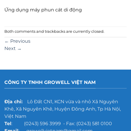
Ứng dụng máy phun cát di động
Both comments and trackbacks are currently closed.
←
Previous
Next
→
CÔNG TY TNHH GROWELL VIỆT NAM
Địa chỉ:
Lô Đất CN1, KCN vừa và nhỏ Xã Nguyên
Khê, Xã Nguyên Khê, Huyện Đông Anh, Tp Hà Nội,
Việt Nam
Tel
: (0243) 596 3999 - Fax: (0243) 581 0100
Email
: growellvietnam@gmail.com