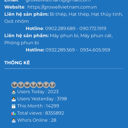
Website
: https://growellvietnam.com.vn
Liên hệ sản phẩm:
Bi thép, Hạt thép, Hạt thủy tinh,
Oxit nhôm
Hotline
: 0902.289.689 - 090.172.1919
Liên hệ sản phẩm:
Máy phun bi, Máy phun cát,
Phòng phun bi
Hotline:
0932.289.569 - 0934.605.959
THỐNG KÊ
Users Today : 2023
Users Yesterday : 3198
This Month : 14299
Total views : 8355892
Who's Online : 28