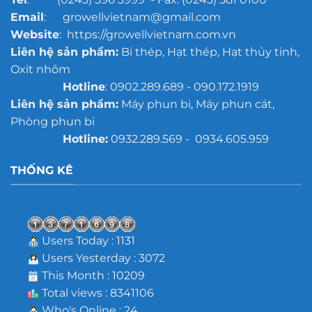
Email
: growellvietnam@gmail.com
Website
: https://growellvietnam.com.vn
Liên hệ sản phẩm:
Bi thép, Hạt thép, Hạt thủy tinh,
Oxit nhôm
Hotline
: 0902.289.689 - 090.172.1919
Liên hệ sản phẩm:
Máy phun bi, Máy phun cát,
Phòng phun bi
Hotline:
0932.289.569 - 0934.605.959
THỐNG KÊ
Users Today : 1131
Users Yesterday : 3072
This Month : 10209
Total views : 8341106
Who's Online : 24