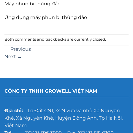
Máy phun bi thùng đảo
Ứng dụng máy phun bi thùng đảo
Both comments and trackbacks are currently closed.
←
Previous
Next
→
CÔNG TY TNHH GROWELL VIỆT NAM
Địa chỉ:
Lô Đất CN1, KCN vừa và nhỏ Xã Nguyên
Khê, Xã Nguyên Khê, Huyện Đông Anh, Tp Hà Nội,
Việt Nam
Tel
: (0243) 596 3999 - Fax: (0243) 581 0100