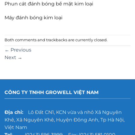
Phun cát đánh bóng bề mặt kim loại
Máy đánh bóng kim loại
Both comments and trackbacks are currently closed.
←
Previous
Next
→
CÔNG TY TNHH GROWELL VIỆT NAM
Địa chỉ:
Lô Đất CN1, KCN vừa và nhỏ Xã Nguyên
Khê, Xã Nguyên Khê, Huyện Đông Anh, Tp Hà Nội,
Việt Nam
Tel
: (0243) 596 3999 - Fax: (0243) 581 0100