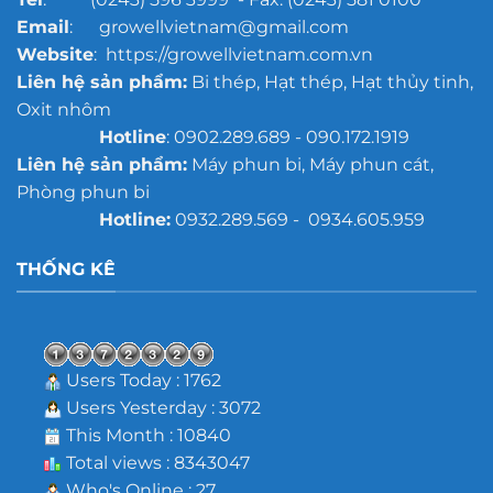
Email
: growellvietnam@gmail.com
Website
: https://growellvietnam.com.vn
Liên hệ sản phẩm:
Bi thép, Hạt thép, Hạt thủy tinh,
Oxit nhôm
Hotline
: 0902.289.689 - 090.172.1919
Liên hệ sản phẩm:
Máy phun bi, Máy phun cát,
Phòng phun bi
Hotline:
0932.289.569 - 0934.605.959
THỐNG KÊ
Users Today : 1762
Users Yesterday : 3072
This Month : 10840
Total views : 8343047
Who's Online : 27