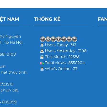
IỆT NAM
THỐNG KÊ
FA
 Xã Nguyên
, Tp Hà Nội,
Users Today : 312
Users Yesterday : 3198
581 0100
This Month : 12588
m
Total views : 8350204
.vn
Who's Online : 37
 Hạt thủy tinh,
172.1919
 phun cát,
4.605.959