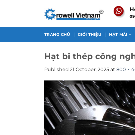
Skip
H
to
09
content
TRANG CHỦ
GIỚI THIỆU
HẠT MÀI
Hạt bi thép công ng
Published
21 October, 2025
at
800 × 