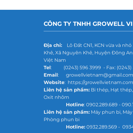
CÔNG TY TNHH GROWELL V
Địa chỉ:
Lô Đất CN1, KCN vừa và nhỏ
Khê, Xã Nguyên Khê, Huyện Đông Anh
Việt Nam
Tel
: (0243) 596 3999 - Fax: (0243) 
Email
: growellvietnam@gmail.co
Website
: https://growellvietnam.com
Liên hệ sản phẩm:
Bi thép, Hạt thép,
Oxit nhôm
Hotline
: 0902.289.689 - 090.
Liên hệ sản phẩm:
Máy phun bi, Máy
Phòng phun bi
Hotline:
0932.289.569 - 093