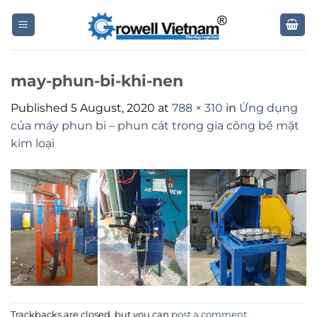
Skip
to
content
may-phun-bi-khi-nen
Published
5 August, 2020
at
788 × 310
in
Ứng dụng
của máy phun bi – phun cát trong gia công bề mặt
kim loại
Trackbacks are closed, but you can
post a comment
.