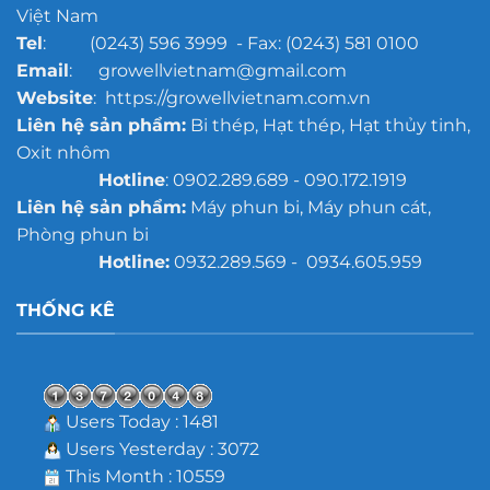
Việt Nam
Tel
: (0243) 596 3999 - Fax: (0243) 581 0100
Email
: growellvietnam@gmail.com
Website
: https://growellvietnam.com.vn
Liên hệ sản phẩm:
Bi thép, Hạt thép, Hạt thủy tinh,
Oxit nhôm
Hotline
: 0902.289.689 - 090.172.1919
Liên hệ sản phẩm:
Máy phun bi, Máy phun cát,
Phòng phun bi
Hotline:
0932.289.569 - 0934.605.959
THỐNG KÊ
Users Today : 1481
Users Yesterday : 3072
This Month : 10559