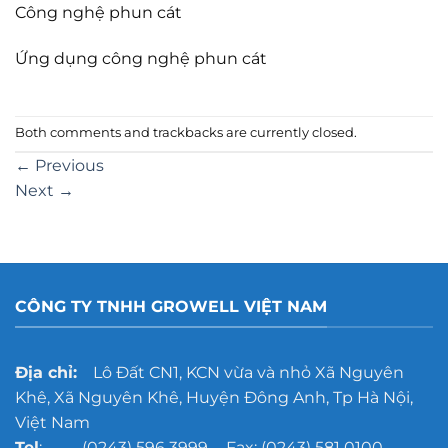
Công nghệ phun cát
Ứng dụng công nghệ phun cát
Both comments and trackbacks are currently closed.
←
Previous
Next
→
CÔNG TY TNHH GROWELL VIỆT NAM
Địa chỉ:
Lô Đất CN1, KCN vừa và nhỏ Xã Nguyên
Khê, Xã Nguyên Khê, Huyện Đông Anh, Tp Hà Nội,
Việt Nam
Tel
: (0243) 596 3999 - Fax: (0243) 581 0100