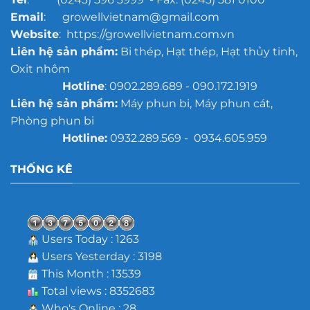
Email
: growellvietnam@gmail.com
Website
: https://growellvietnam.com.vn
Liên hệ sản phẩm:
Bi thép, Hạt thép, Hạt thủy tinh,
Oxit nhôm
Hotline
: 0902.289.689 - 090.172.1919
Liên hệ sản phẩm:
Máy phun bi, Máy phun cát,
Phòng phun bi
Hotline:
0932.289.569 - 0934.605.959
THỐNG KÊ
Users Today : 1263
Users Yesterday : 3198
This Month : 13539
Total views : 8352683
Who's Online : 28