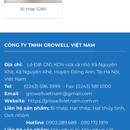
Bi thép S280
CÔNG TY TNHH GROWELL VIỆT NAM
Địa chỉ:
Lô Đất CN1, KCN vừa và nhỏ Xã Nguyên
Khê, Xã Nguyên Khê, Huyện Đông Anh, Tp Hà Nội,
Việt Nam
Tel
: (0243) 596 3999 - Fax: (0243) 581 0100
Email
: growellvietnam@gmail.com
Website
: https://growellvietnam.com.vn
Liên hệ sản phẩm:
Bi thép, Hạt thép, Hạt thủy tinh,
Oxit nhôm
Hotline
: 0902.289.689 - 090.172.1919
Liên hệ sản phẩm:
Máy phun bi, Máy phun cát,