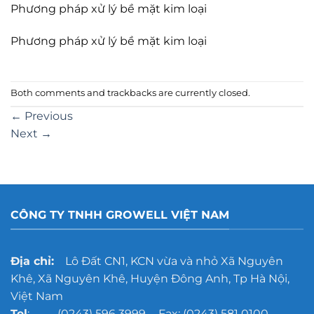
Phương pháp xử lý bề mặt kim loại
Phương pháp xử lý bề mặt kim loại
Both comments and trackbacks are currently closed.
←
Previous
Next
→
CÔNG TY TNHH GROWELL VIỆT NAM
Địa chỉ:
Lô Đất CN1, KCN vừa và nhỏ Xã Nguyên
Khê, Xã Nguyên Khê, Huyện Đông Anh, Tp Hà Nội,
Việt Nam
Tel
: (0243) 596 3999 - Fax: (0243) 581 0100