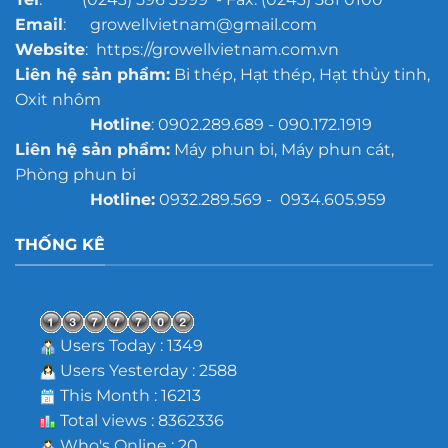
Email
: growellvietnam@gmail.com
Website
: https://growellvietnam.com.vn
Liên hệ sản phẩm:
Bi thép, Hạt thép, Hạt thủy tinh,
Oxit nhôm
Hotline
: 0902.289.689 - 090.172.1919
Liên hệ sản phẩm:
Máy phun bi, Máy phun cát,
Phòng phun bi
Hotline:
0932.289.569 - 0934.605.959
THỐNG KÊ
Users Today : 1349
Users Yesterday : 2588
This Month : 16213
Total views : 8362336
Who's Online : 20