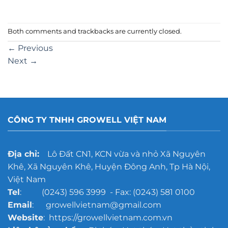
Both comments and trackbacks are currently closed.
←
Previous
Next
→
CÔNG TY TNHH GROWELL VIỆT NAM
Địa chỉ:
Lô Đất CN1, KCN vừa và nhỏ Xã Nguyên
Khê, Xã Nguyên Khê, Huyện Đông Anh, Tp Hà Nội,
Việt Nam
Tel
: (0243) 596 3999 - Fax: (0243) 581 0100
Email
: growellvietnam@gmail.com
Website
: https://growellvietnam.com.vn