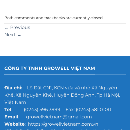
Both comments and trackbacks are currently closed.
←
Previous
Next
→
CÔNG TY TNHH GROWELL VIỆT NAM
Địa chỉ:
Lô Đất CN1, KCN vừa và nhỏ Xã Nguyên
Khê, Xã Nguyên Khê, Huyện Đông Anh, Tp Hà Nội,
Việt Nam
Tel
: (0243) 596 3999 - Fax: (0243) 581 0100
Email
: growellvietnam@gmail.com
Website
: https://growellvietnam.com.vn