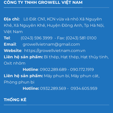
CÔNG TY TNHH GROWELL VIỆT NAM
Địa chỉ:
Lô Đất CN1, KCN vừa và nhỏ Xã Nguyên
Khê, Xã Nguyên Khê, Huyện Đông Anh, Tp Hà Nội,
Việt Nam
Tel
: (0243) 596 3999 - Fax: (0243) 581 0100
Email
: growellvietnam@gmail.com
Website
: https://growellvietnam.com.vn
Liên hệ sản phẩm:
Bi thép, Hạt thép, Hạt thủy tinh,
Oxit nhôm
Hotline
: 0902.289.689 - 090.172.1919
Liên hệ sản phẩm:
Máy phun bi, Máy phun cát,
Phòng phun bi
Hotline:
0932.289.569 - 0934.605.959
THỐNG KÊ