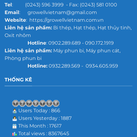
Tel
: (0243) 596 3999 - Fax: (0243) 581 0100
Email
: growellvietnam@gmail.com
Website
: https://growellvietnam.com.vn
Liên hệ sản phẩm:
Bi thép, Hạt thép, Hạt thủy tinh,
Oxit nhôm
Hotline
: 0902.289.689 - 090.172.1919
Liên hệ sản phẩm:
Máy phun bi, Máy phun cát,
Phòng phun bi
Hotline:
0932.289.569 - 0934.605.959
THỐNG KÊ
Users Today : 866
Users Yesterday : 1887
This Month : 17617
Total views : 8367645