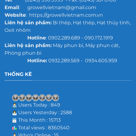
Email
: growellvietnam@gmail.com
Website
: https://growellvietnam.com.vn
Liên hệ sản phẩm:
Bi thép, Hạt thép, Hạt thủy tinh,
Oxit nhôm
Hotline
: 0902.289.689 - 090.172.1919
Liên hệ sản phẩm:
Máy phun bi, Máy phun cát,
Phòng phun bi
Hotline:
0932.289.569 - 0934.605.959
THỐNG KÊ
Users Today : 849
Users Yesterday : 2588
This Month : 15713
Total views : 8360540
Who's Online : 15