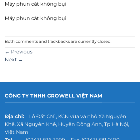
Máy phun cát không bụi
Máy phun cát không bụi
Both comments and trackbacks are currently closed.
←
Previous
Next
→
CÔNG TY TNHH GROWELL VIỆT NAM
Địa chỉ:
Lô Đất CN1, KCN vừa và nhỏ Xã Nguyên
Khê, Xã Nguyên Khê, Huyện Đông Anh, Tp Hà Nội,
Việt Nam
Tel
: (0243) 596 3999 - Fax: (0243) 581 0100