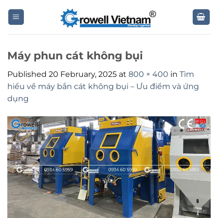
Skip
to
content
Máy phun cát không bụi
Published
20 February, 2025
at
800 × 400
in
Tìm
hiểu về máy bắn cát không bụi – Ưu điểm và ứng
dụng