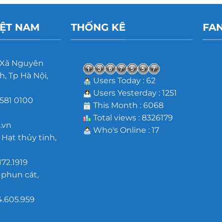
IỆT NAM
THỐNG KÊ
FA
 Xã Nguyên
, Tp Hà Nội,
Users Today : 62
Users Yesterday : 1251
581 0100
This Month : 6068
m
Total views : 8326179
.vn
Who's Online : 17
 Hạt thủy tinh,
172.1919
 phun cát,
4.605.959