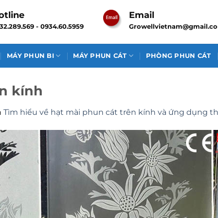
otline
Email
32.289.569 - 0934.60.5959
Growellvietnam@gmail.c
MÁY PHUN BI
MÁY PHUN CÁT
PHÒNG PHUN CÁT
n kính
n
Tìm hiểu về hạt mài phun cát trên kính và ứng dụng t