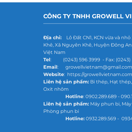
CÔNG TY TNHH GROWELL V
Địa chỉ:
Lô Đất CN1, KCN vừa và nhỏ
Khê, Xã Nguyên Khê, Huyện Đông Anh
Việt Nam
Tel
: (0243) 596 3999 - Fax: (0243) 
Email
: growellvietnam@gmail.co
Website
: https://growellvietnam.com
Liên hệ sản phẩm:
Bi thép, Hạt thép,
Oxit nhôm
Hotline
: 0902.289.689 - 090.
Liên hệ sản phẩm:
Máy phun bi, Máy
Phòng phun bi
Hotline:
0932.289.569 - 093