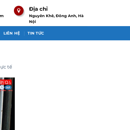
Địa chỉ
om
Nguyên Khê, Đông Anh, Hà
Nội
LIÊN HỆ
TIN TỨC
hực tế