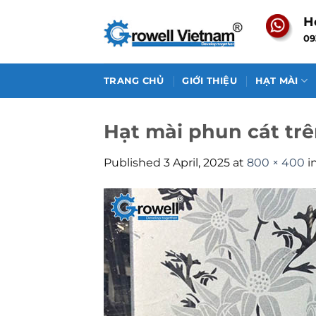
Skip
H
to
09
content
TRANG CHỦ
GIỚI THIỆU
HẠT MÀI
Hạt mài phun cát trê
Published
3 April, 2025
at
800 × 400
i