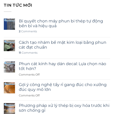
TIN TỨC MỚI
Bí quyết chọn máy phun bi thép tự động
bền bỉ và hiệu quả
2
Comments
Cách tạo nhám bề mặt kim loại bằng phun
cát đạt chuẩn
11
Comments
Phun cát kính hay dán decal: Lựa chọn nào
tốt hơn?
on
Comments Off
Phun
cát
Gợi ý công nghệ tẩy rỉ gang đúc cho xưởng
kính
đúc quy mô lớn
hay
on
Comments Off
dán
Gợi
decal:
ý
Lựa
Phương pháp xử lý thép bị oxy hóa trước khi
công
chọn
sơn chống gỉ
nghệ
nào