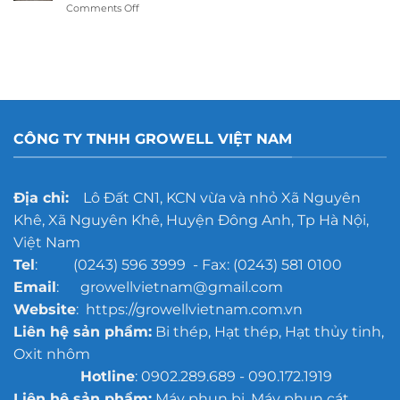
on
Comments Off
tẩy
tốt
Phương
rỉ
hơn?
pháp
gang
xử
đúc
lý
cho
thép
xưởng
bị
đúc
oxy
quy
hóa
mô
CÔNG TY TNHH GROWELL VIỆT NAM
trước
lớn
khi
sơn
chống
Địa chỉ:
Lô Đất CN1, KCN vừa và nhỏ Xã Nguyên
gỉ
Khê, Xã Nguyên Khê, Huyện Đông Anh, Tp Hà Nội,
Việt Nam
Tel
: (0243) 596 3999 - Fax: (0243) 581 0100
Email
: growellvietnam@gmail.com
Website
: https://growellvietnam.com.vn
Liên hệ sản phẩm:
Bi thép, Hạt thép, Hạt thủy tinh,
Oxit nhôm
Hotline
: 0902.289.689 - 090.172.1919
Liên hệ sản phẩm:
Máy phun bi, Máy phun cát,