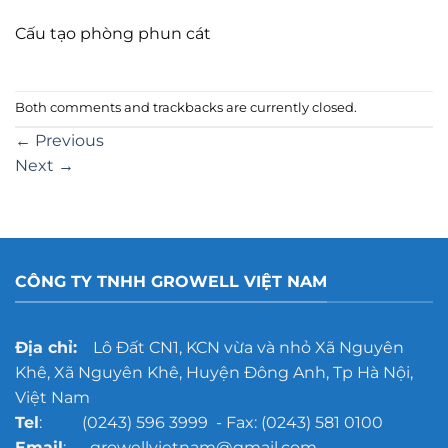
Cấu tạo phòng phun cát
Both comments and trackbacks are currently closed.
←
Previous
Next
→
CÔNG TY TNHH GROWELL VIỆT NAM
Địa chỉ:
Lô Đất CN1, KCN vừa và nhỏ Xã Nguyên
Khê, Xã Nguyên Khê, Huyện Đông Anh, Tp Hà Nội,
Việt Nam
Tel
: (0243) 596 3999 - Fax: (0243) 581 0100
Email
: growellvietnam@gmail.com