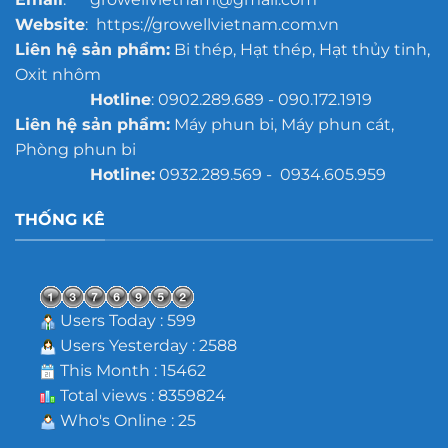
Website
: https://growellvietnam.com.vn
Liên hệ sản phẩm:
Bi thép, Hạt thép, Hạt thủy tinh,
Oxit nhôm
Hotline
: 0902.289.689 - 090.172.1919
Liên hệ sản phẩm:
Máy phun bi, Máy phun cát,
Phòng phun bi
Hotline:
0932.289.569 - 0934.605.959
THỐNG KÊ
Users Today : 599
Users Yesterday : 2588
This Month : 15462
Total views : 8359824
Who's Online : 25