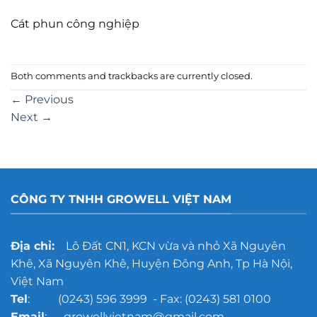
Cát phun công nghiệp
Both comments and trackbacks are currently closed.
←
Previous
Next
→
CÔNG TY TNHH GROWELL VIỆT NAM
Địa chỉ:
Lô Đất CN1, KCN vừa và nhỏ Xã Nguyên
Khê, Xã Nguyên Khê, Huyện Đông Anh, Tp Hà Nội,
Việt Nam
Tel
: (0243) 596 3999 - Fax: (0243) 581 0100
Email
: growellvietnam@gmail.com