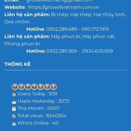
Website
: https://growellvietnam.com.vn
Liên hệ sản phẩm:
Bi thép, Hạt thép, Hạt thủy tinh,
Oxit nhôm
Hotline
: 0902.289.689 - 090.172.1919
Liên hệ sản phẩm:
Máy phun bi, Máy phun cát,
Phòng phun bi
Hotline:
0932.289.569 - 0934.605.959
THỐNG KÊ
Users Today : 939
Users Yesterday : 3072
This Month : 10017
Total views : 8340554
Who's Online : 40