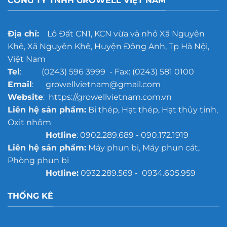
CÔNG TY TNHH GROWELL VIỆT NAM
Địa chỉ:
Lô Đất CN1, KCN vừa và nhỏ Xã Nguyên
Khê, Xã Nguyên Khê, Huyện Đông Anh, Tp Hà Nội,
Việt Nam
Tel
: (0243) 596 3999 - Fax: (0243) 581 0100
Email
: growellvietnam@gmail.com
Website
: https://growellvietnam.com.vn
Liên hệ sản phẩm:
Bi thép, Hạt thép, Hạt thủy tinh,
Oxit nhôm
Hotline
: 0902.289.689 - 090.172.1919
Liên hệ sản phẩm:
Máy phun bi, Máy phun cát,
Phòng phun bi
Hotline:
0932.289.569 - 0934.605.959
THỐNG KÊ