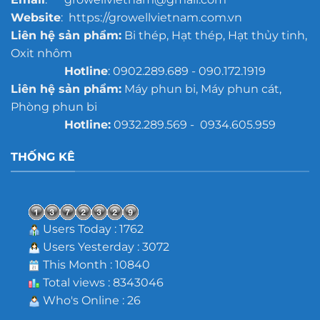
Website
: https://growellvietnam.com.vn
Liên hệ sản phẩm:
Bi thép, Hạt thép, Hạt thủy tinh,
Oxit nhôm
Hotline
: 0902.289.689 - 090.172.1919
Liên hệ sản phẩm:
Máy phun bi, Máy phun cát,
Phòng phun bi
Hotline:
0932.289.569 - 0934.605.959
THỐNG KÊ
Users Today : 1762
Users Yesterday : 3072
This Month : 10840
Total views : 8343046
Who's Online : 26