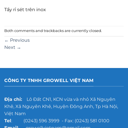
Tẩy rỉ sét trên inox
Both comments and trackbacks are currently closed.
←
Previous
Next
→
CÔNG TY TNHH GROWELL VIỆT NAM
Địa chỉ:
Lô Đất CN1, KCN vừa và nhỏ Xã Nguyên
Khê, Xã Nguyên Khê, Huyện Đông Anh, Tp Hà Nội,
Việt Nam
Tel
: (0243) 596 3999 - Fax: (0243) 581 0100
Email
: growellvietnam@gmail.com