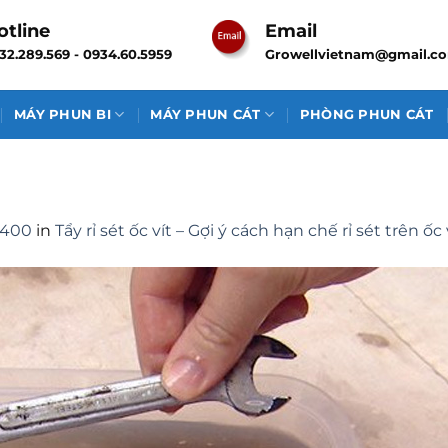
otline
Email
32.289.569 - 0934.60.5959
Growellvietnam@gmail.c
MÁY PHUN BI
MÁY PHUN CÁT
PHÒNG PHUN CÁT
 400
in
Tẩy rỉ sét ốc vít – Gợi ý cách hạn chế rỉ sét trên ốc 