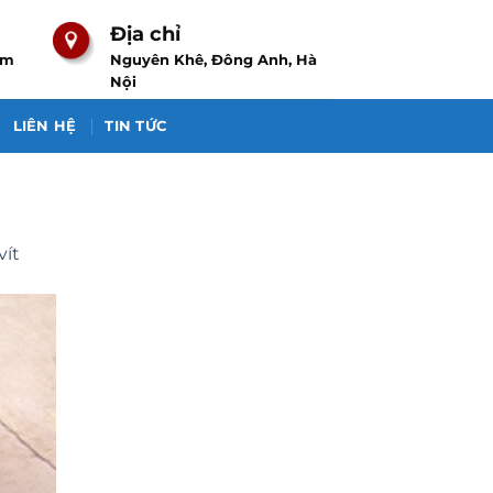
Địa chỉ
om
Nguyên Khê, Đông Anh, Hà
Nội
LIÊN HỆ
TIN TỨC
vít