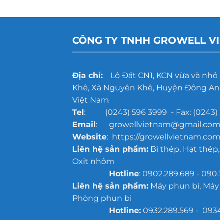
CÔNG TY TNHH GROWELL V
Địa chỉ:
Lô Đất CN1, KCN vừa và nhỏ
Khê, Xã Nguyên Khê, Huyện Đông Anh
Việt Nam
Tel
: (0243) 596 3999 - Fax: (0243) 
Email
: growellvietnam@gmail.co
Website
: https://growellvietnam.com
Liên hệ sản phẩm:
Bi thép, Hạt thép,
Oxit nhôm
Hotline
: 0902.289.689 - 090.
Liên hệ sản phẩm:
Máy phun bi, Máy
Phòng phun bi
Hotline:
0932.289.569 - 093