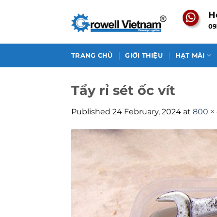
Skip
H
to
09
content
TRANG CHỦ
GIỚI THIỆU
HẠT MÀI
Tẩy rỉ sét ốc vít
Published
24 February, 2024
at
800 ×