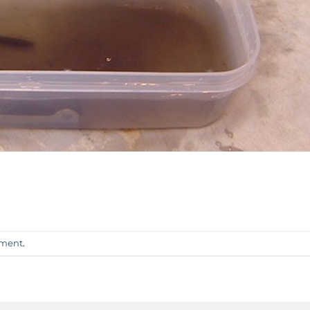
mment
.