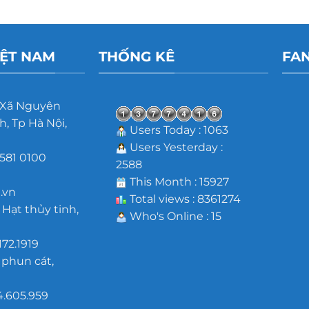
IỆT NAM
THỐNG KÊ
FA
 Xã Nguyên
, Tp Hà Nội,
Users Today : 1063
Users Yesterday :
581 0100
2588
m
This Month : 15927
.vn
Total views : 8361274
 Hạt thủy tinh,
Who's Online : 15
172.1919
 phun cát,
4.605.959