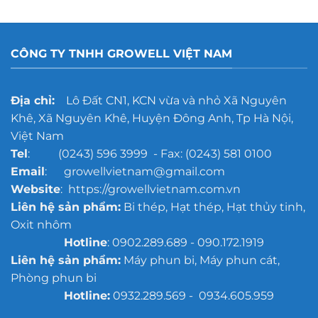
CÔNG TY TNHH GROWELL VIỆT NAM
Địa chỉ:
Lô Đất CN1, KCN vừa và nhỏ Xã Nguyên
Khê, Xã Nguyên Khê, Huyện Đông Anh, Tp Hà Nội,
Việt Nam
Tel
: (0243) 596 3999 - Fax: (0243) 581 0100
Email
: growellvietnam@gmail.com
Website
: https://growellvietnam.com.vn
Liên hệ sản phẩm:
Bi thép, Hạt thép, Hạt thủy tinh,
Oxit nhôm
Hotline
: 0902.289.689 - 090.172.1919
Liên hệ sản phẩm:
Máy phun bi, Máy phun cát,
Phòng phun bi
Hotline:
0932.289.569 - 0934.605.959