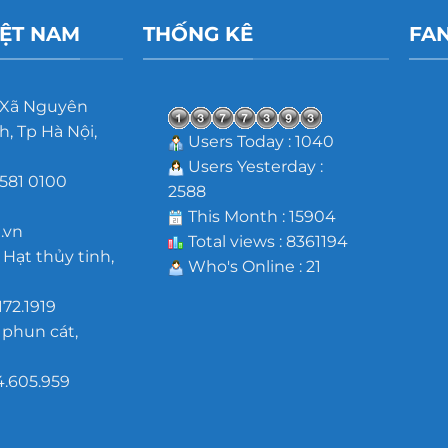
IỆT NAM
THỐNG KÊ
FA
 Xã Nguyên
, Tp Hà Nội,
Users Today : 1040
Users Yesterday :
581 0100
2588
m
This Month : 15904
.vn
Total views : 8361194
 Hạt thủy tinh,
Who's Online : 21
172.1919
 phun cát,
4.605.959