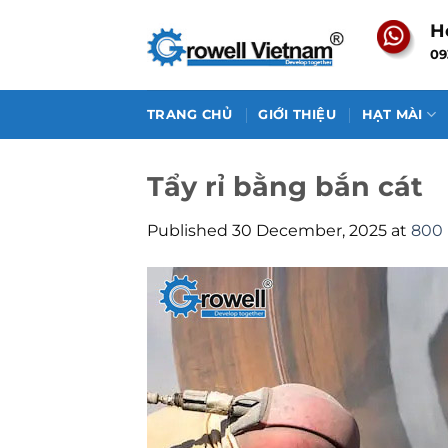
Skip
H
to
09
content
TRANG CHỦ
GIỚI THIỆU
HẠT MÀI
Tẩy rỉ bằng bắn cát
Published
30 December, 2025
at
800 