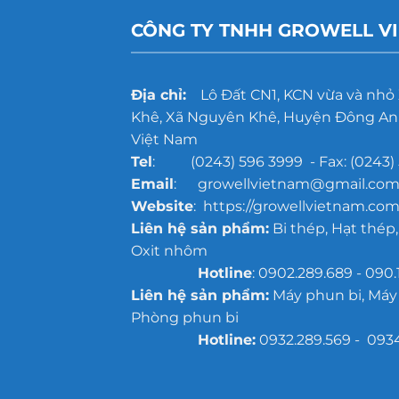
CÔNG TY TNHH GROWELL V
Địa chỉ:
Lô Đất CN1, KCN vừa và nhỏ
Khê, Xã Nguyên Khê, Huyện Đông Anh
Việt Nam
Tel
: (0243) 596 3999 - Fax: (0243) 
Email
: growellvietnam@gmail.co
Website
: https://growellvietnam.com
Liên hệ sản phẩm:
Bi thép, Hạt thép,
Oxit nhôm
Hotline
: 0902.289.689 - 090.
Liên hệ sản phẩm:
Máy phun bi, Máy
Phòng phun bi
Hotline:
0932.289.569 - 093