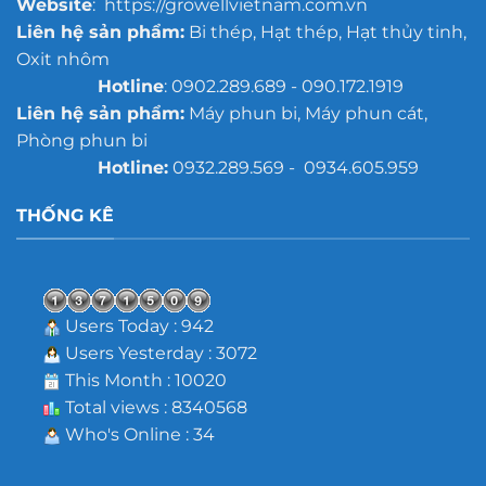
Website
: https://growellvietnam.com.vn
Liên hệ sản phẩm:
Bi thép, Hạt thép, Hạt thủy tinh,
Oxit nhôm
Hotline
: 0902.289.689 - 090.172.1919
Liên hệ sản phẩm:
Máy phun bi, Máy phun cát,
Phòng phun bi
Hotline:
0932.289.569 - 0934.605.959
THỐNG KÊ
Users Today : 942
Users Yesterday : 3072
This Month : 10020
Total views : 8340568
Who's Online : 34