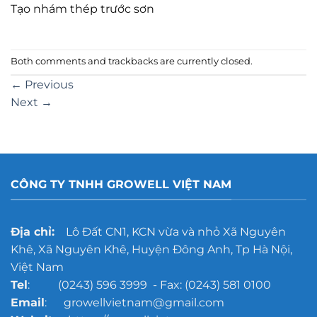
Tạo nhám thép trước sơn
Both comments and trackbacks are currently closed.
←
Previous
Next
→
CÔNG TY TNHH GROWELL VIỆT NAM
Địa chỉ:
Lô Đất CN1, KCN vừa và nhỏ Xã Nguyên
Khê, Xã Nguyên Khê, Huyện Đông Anh, Tp Hà Nội,
Việt Nam
Tel
: (0243) 596 3999 - Fax: (0243) 581 0100
Email
: growellvietnam@gmail.com