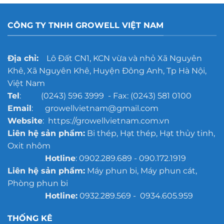
CÔNG TY TNHH GROWELL VIỆT NAM
Địa chỉ:
Lô Đất CN1, KCN vừa và nhỏ Xã Nguyên
Khê, Xã Nguyên Khê, Huyện Đông Anh, Tp Hà Nội,
Việt Nam
Tel
: (0243) 596 3999 - Fax: (0243) 581 0100
Email
: growellvietnam@gmail.com
Website
: https://growellvietnam.com.vn
Liên hệ sản phẩm:
Bi thép, Hạt thép, Hạt thủy tinh,
Oxit nhôm
Hotline
: 0902.289.689 - 090.172.1919
Liên hệ sản phẩm:
Máy phun bi, Máy phun cát,
Phòng phun bi
Hotline:
0932.289.569 - 0934.605.959
THỐNG KÊ