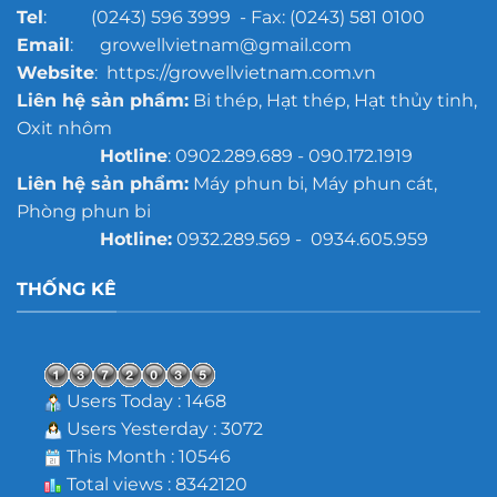
Tel
: (0243) 596 3999 - Fax: (0243) 581 0100
Email
: growellvietnam@gmail.com
Website
: https://growellvietnam.com.vn
Liên hệ sản phẩm:
Bi thép, Hạt thép, Hạt thủy tinh,
Oxit nhôm
Hotline
: 0902.289.689 - 090.172.1919
Liên hệ sản phẩm:
Máy phun bi, Máy phun cát,
Phòng phun bi
Hotline:
0932.289.569 - 0934.605.959
THỐNG KÊ
Users Today : 1468
Users Yesterday : 3072
This Month : 10546
Total views : 8342120