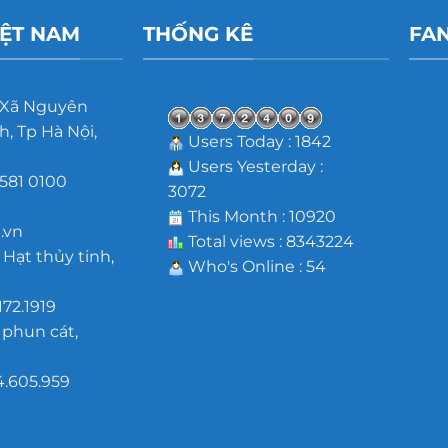
IỆT NAM
THỐNG KÊ
FA
 Xã Nguyên
, Tp Hà Nội,
Users Today : 1842
Users Yesterday :
581 0100
3072
m
This Month : 10920
.vn
Total views : 8343224
 Hạt thủy tinh,
Who's Online : 54
172.1919
 phun cát,
4.605.959