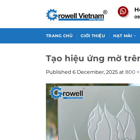
Skip
H
to
09
content
TRANG CHỦ
GIỚI THIỆU
HẠT MÀI
Tạo hiệu ứng mờ trê
Published
6 December, 2025
at
800 ×