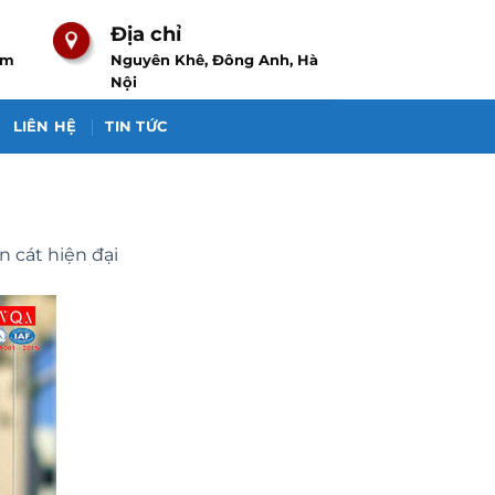
Địa chỉ
om
Nguyên Khê, Đông Anh, Hà
Nội
LIÊN HỆ
TIN TỨC
 cát hiện đại