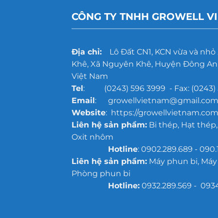
CÔNG TY TNHH GROWELL V
Địa chỉ:
Lô Đất CN1, KCN vừa và nhỏ
Khê, Xã Nguyên Khê, Huyện Đông Anh
Việt Nam
Tel
: (0243) 596 3999 - Fax: (0243) 
Email
: growellvietnam@gmail.co
Website
: https://growellvietnam.com
Liên hệ sản phẩm:
Bi thép, Hạt thép,
Oxit nhôm
Hotline
: 0902.289.689 - 090.
Liên hệ sản phẩm:
Máy phun bi, Máy
Phòng phun bi
Hotline:
0932.289.569 - 093