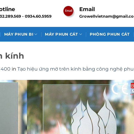
otline
Email
32.289.569 - 0934.60.5959
Growellvietnam@gmail.c
MÁY PHUN BI
MÁY PHUN CÁT
PHÒNG PHUN CÁT
n kính
 400
in
Tạo hiệu ứng mờ trên kính bằng công nghệ phun