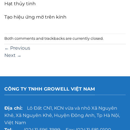
Hạt thủy tinh
Tạo hiệu ứng mờ trên kính
Both comments and trackbacks are currently closed.
←
Previous
Next
→
CÔNG TY TNHH GROWELL VIỆT NAM
Địa chỉ:
Lô Đất CN1, KCN vừa và nhỏ Xã Nguyên
Khê, Xã Nguyên Khê, Huyện Đông Anh, Tp Hà Nội,
Việt Nam
Tel
: (0243) 596 3999 - Fax: (0243) 581 0100