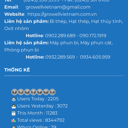
Email
: growellvietnam@gmail.com
Website
: https://growellvietnam.com.vn
Liên hệ sản phẩm:
Bi thép, Hạt thép, Hạt thủy tinh,
Oxit nhôm
Hotline
: 0902.289.689 - 090.172.1919
Liên hệ sản phẩm:
Máy phun bi, Máy phun cát,
Phòng phun bi
Hotline:
0932.289.569 - 0934.605.959
THỐNG KÊ
Users Today : 2205
Users Yesterday : 3072
This Month : 11283
Total views : 8344792
Who's Online : 29