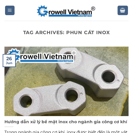
Skip
to
content
TAG ARCHIVES:
PHUN CÁT INOX
26
Jun
Hướng dẫn xử lý bề mặt inox cho ngành gia công cơ khí
Trong ngành gia công cơ khí, inox được biết đến là một vật