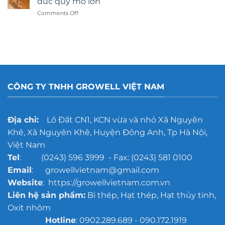
đúc quy mô lớn
hay
on
Comments Off
dán
Gợi
decal:
ý
Lựa
công
chọn
nghệ
nào
tẩy
tốt
rỉ
hơn?
gang
đúc
CÔNG TY TNHH GROWELL VIỆT NAM
cho
xưởng
đúc
quy
Địa chỉ:
Lô Đất CN1, KCN vừa và nhỏ Xã Nguyên
mô
Khê, Xã Nguyên Khê, Huyện Đông Anh, Tp Hà Nội,
lớn
Việt Nam
Tel
: (0243) 596 3999 - Fax: (0243) 581 0100
Email
: growellvietnam@gmail.com
Website
: https://growellvietnam.com.vn
Liên hệ sản phẩm:
Bi thép, Hạt thép, Hạt thủy tinh,
Oxit nhôm
Hotline
: 0902.289.689 - 090.172.1919