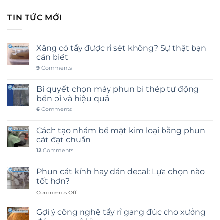
TIN TỨC MỚI
Xăng có tẩy được rỉ sét không? Sự thật bạn
cần biết
9
Comments
Bí quyết chọn máy phun bi thép tự động
bền bỉ và hiệu quả
6
Comments
Cách tạo nhám bề mặt kim loại bằng phun
cát đạt chuẩn
12
Comments
Phun cát kính hay dán decal: Lựa chọn nào
tốt hơn?
on
Comments Off
Phun
cát
Gợi ý công nghệ tẩy rỉ gang đúc cho xưởng
kính