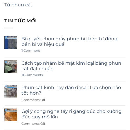
Tủ phun cát
TIN TỨC MỚI
Bí quyết chọn máy phun bi thép tự động
bền bỉ và hiệu quả
1
Comment
Cách tạo nhám bề mặt kim loại bằng phun
cát đạt chuẩn
11
Comments
Phun cát kính hay dán decal: Lựa chọn nào
tốt hơn?
on
Comments Off
Phun
cát
Gợi ý công nghệ tẩy rỉ gang đúc cho xưởng
kính
đúc quy mô lớn
hay
on
Comments Off
dán
Gợi
decal: