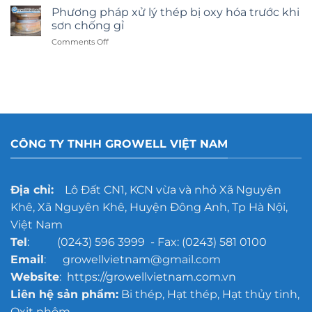
ý
Lựa
Phương pháp xử lý thép bị oxy hóa trước khi
công
chọn
sơn chống gỉ
nghệ
nào
on
Comments Off
tẩy
tốt
Phương
rỉ
hơn?
pháp
gang
xử
đúc
lý
cho
thép
xưởng
bị
đúc
oxy
quy
hóa
mô
CÔNG TY TNHH GROWELL VIỆT NAM
trước
lớn
khi
sơn
chống
Địa chỉ:
Lô Đất CN1, KCN vừa và nhỏ Xã Nguyên
gỉ
Khê, Xã Nguyên Khê, Huyện Đông Anh, Tp Hà Nội,
Việt Nam
Tel
: (0243) 596 3999 - Fax: (0243) 581 0100
Email
: growellvietnam@gmail.com
Website
: https://growellvietnam.com.vn
Liên hệ sản phẩm:
Bi thép, Hạt thép, Hạt thủy tinh,
Oxit nhôm