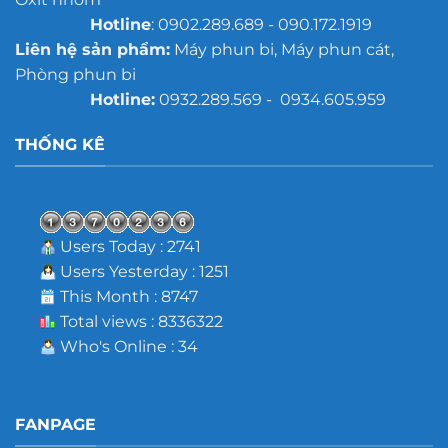
Hotline
: 0902.289.689 - 090.172.1919
Liên hệ sản phẩm:
Máy phun bi, Máy phun cát,
Phòng phun bi
Hotline:
0932.289.569 - 0934.605.959
THỐNG KÊ
Users Today : 2741
Users Yesterday : 1251
This Month : 8747
Total views : 8336322
Who's Online : 34
FANPAGE