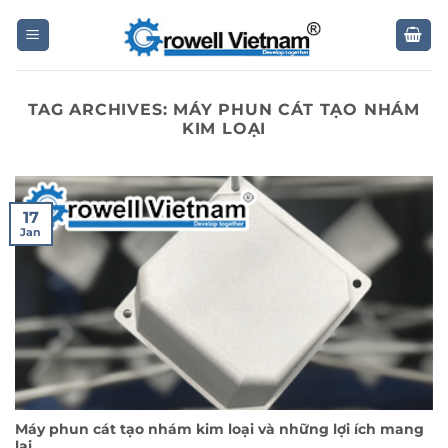
Skip
to
content
TAG ARCHIVES:
MÁY PHUN CÁT TẠO NHÁM
KIM LOẠI
17
Jan
Máy phun cát tạo nhám kim loại và những lợi ích mang
lại