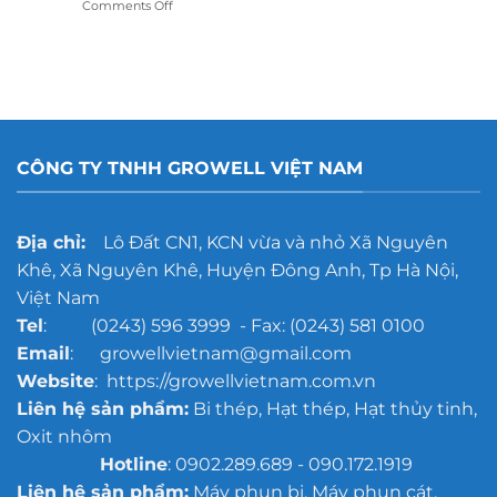
on
Comments Off
tẩy
tốt
Phương
rỉ
hơn?
pháp
gang
xử
đúc
lý
cho
thép
xưởng
bị
đúc
oxy
quy
hóa
mô
CÔNG TY TNHH GROWELL VIỆT NAM
trước
lớn
khi
sơn
chống
Địa chỉ:
Lô Đất CN1, KCN vừa và nhỏ Xã Nguyên
gỉ
Khê, Xã Nguyên Khê, Huyện Đông Anh, Tp Hà Nội,
Việt Nam
Tel
: (0243) 596 3999 - Fax: (0243) 581 0100
Email
: growellvietnam@gmail.com
Website
: https://growellvietnam.com.vn
Liên hệ sản phẩm:
Bi thép, Hạt thép, Hạt thủy tinh,
Oxit nhôm
Hotline
: 0902.289.689 - 090.172.1919
Liên hệ sản phẩm:
Máy phun bi, Máy phun cát,