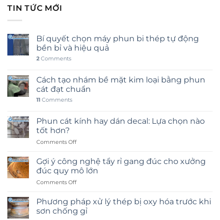
TIN TỨC MỚI
Bí quyết chọn máy phun bi thép tự động
bền bỉ và hiệu quả
2
Comments
Cách tạo nhám bề mặt kim loại bằng phun
cát đạt chuẩn
11
Comments
Phun cát kính hay dán decal: Lựa chọn nào
tốt hơn?
on
Comments Off
Phun
cát
Gợi ý công nghệ tẩy rỉ gang đúc cho xưởng
kính
đúc quy mô lớn
hay
on
Comments Off
dán
Gợi
decal:
ý
Lựa
Phương pháp xử lý thép bị oxy hóa trước khi
công
chọn
sơn chống gỉ
nghệ
nào