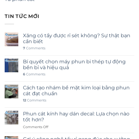
TIN TỨC MỚI
Xăng có tẩy được rỉ sét không? Sự thật bạn
cần biết
7
Comments
Bí quyết chọn máy phun bi thép tự động
bền bỉ và hiệu quả
6
Comments
Cách tạo nhám bề mặt kim loại bằng phun
cát đạt chuẩn
12
Comments
Phun cát kính hay dán decal: Lựa chọn nào
tốt hơn?
on
Comments Off
Phun
cát