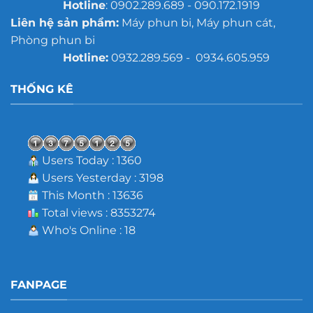
Hotline
: 0902.289.689 - 090.172.1919
Liên hệ sản phẩm:
Máy phun bi, Máy phun cát,
Phòng phun bi
Hotline:
0932.289.569 - 0934.605.959
THỐNG KÊ
Users Today : 1360
Users Yesterday : 3198
This Month : 13636
Total views : 8353274
Who's Online : 18
FANPAGE