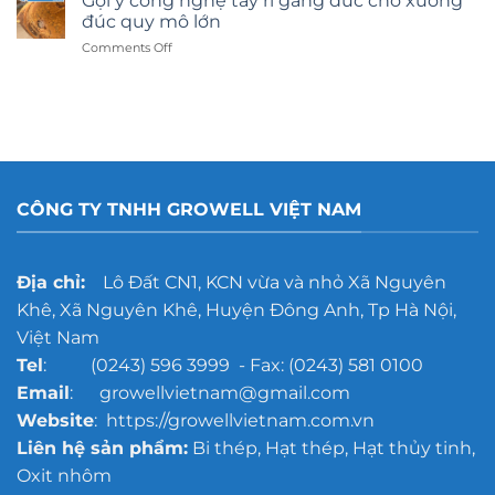
Gợi ý công nghệ tẩy rỉ gang đúc cho xưởng
kính
đúc quy mô lớn
hay
on
Comments Off
dán
Gợi
decal:
ý
Lựa
công
chọn
nghệ
nào
tẩy
tốt
rỉ
hơn?
gang
đúc
CÔNG TY TNHH GROWELL VIỆT NAM
cho
xưởng
đúc
quy
Địa chỉ:
Lô Đất CN1, KCN vừa và nhỏ Xã Nguyên
mô
Khê, Xã Nguyên Khê, Huyện Đông Anh, Tp Hà Nội,
lớn
Việt Nam
Tel
: (0243) 596 3999 - Fax: (0243) 581 0100
Email
: growellvietnam@gmail.com
Website
: https://growellvietnam.com.vn
Liên hệ sản phẩm:
Bi thép, Hạt thép, Hạt thủy tinh,
Oxit nhôm