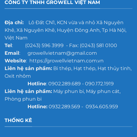
CÔNG TY TNHH GROWELL VIỆT NAM
Địa chỉ:
Lô Đất CN1, KCN vừa và nhỏ Xã Nguyên
Khê, Xã Nguyên Khê, Huyện Đông Anh, Tp Hà Nội,
Việt Nam
Tel
: (0243) 596 3999 - Fax: (0243) 581 0100
Email
: growellvietnam@gmail.com
Website
: https://growellvietnam.com.vn
Liên hệ sản phẩm:
Bi thép, Hạt thép, Hạt thủy tinh,
Oxit nhôm
Hotline
: 0902.289.689 - 090.172.1919
Liên hệ sản phẩm:
Máy phun bi, Máy phun cát,
Phòng phun bi
Hotline:
0932.289.569 - 0934.605.959
THỐNG KÊ