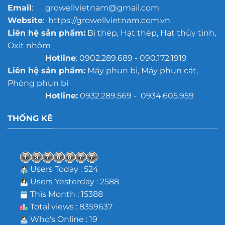
Email
: growellvietnam@gmail.com
Website
: https://growellvietnam.com.vn
Liên hệ sản phẩm:
Bi thép, Hạt thép, Hạt thủy tinh,
Oxit nhôm
Hotline
: 0902.289.689 - 090.172.1919
Liên hệ sản phẩm:
Máy phun bi, Máy phun cát,
Phòng phun bi
Hotline:
0932.289.569 - 0934.605.959
THỐNG KÊ
Users Today : 524
Users Yesterday : 2588
This Month : 15388
Total views : 8359637
Who's Online : 19