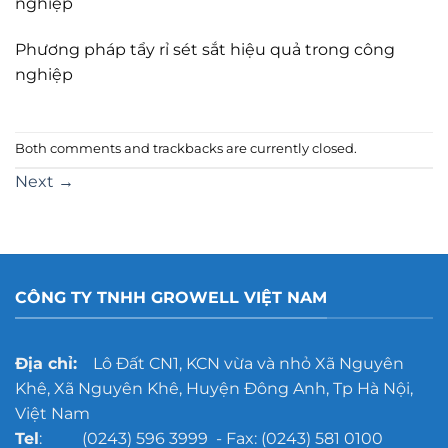
nghiệp
Phương pháp tẩy rỉ sét sắt hiệu quả trong công
nghiệp
Both comments and trackbacks are currently closed.
Next
→
CÔNG TY TNHH GROWELL VIỆT NAM
Địa chỉ:
Lô Đất CN1, KCN vừa và nhỏ Xã Nguyên
Khê, Xã Nguyên Khê, Huyện Đông Anh, Tp Hà Nội,
Việt Nam
Tel
: (0243) 596 3999 - Fax: (0243) 581 0100