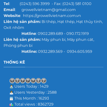
Tel
: (0243) 596 3999 - Fax: (0243) 581 0100
Email
: growellvietnam@gmail.com
Website
: https://growellvietnam.com.vn
Liên hệ sản phẩm:
Bi thép, Hạt thép, Hạt thủy tinh,
Oxit nhôm
Hotline
: 0902.289.689 - 090.172.1919
Liên hệ sản phẩm:
Máy phun bi, Máy phun cát,
Phòng phun bi
Hotline:
0932.289.569 - 0934.605.959
THỐNG KÊ
Users Today : 1429
Users Yesterday : 2588
This Month : 16293
Total views : 8362729