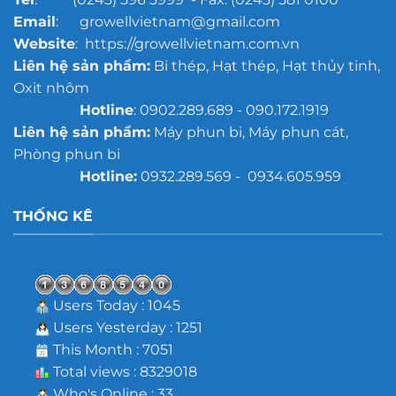
Email
: growellvietnam@gmail.com
Website
: https://growellvietnam.com.vn
Liên hệ sản phẩm:
Bi thép, Hạt thép, Hạt thủy tinh,
Oxit nhôm
Hotline
: 0902.289.689 - 090.172.1919
Liên hệ sản phẩm:
Máy phun bi, Máy phun cát,
Phòng phun bi
Hotline:
0932.289.569 - 0934.605.959
THỐNG KÊ
Users Today : 1045
Users Yesterday : 1251
This Month : 7051
Total views : 8329018
Who's Online : 33