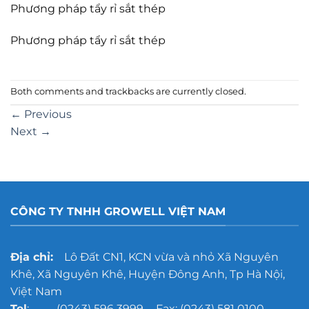
Phương pháp tẩy rỉ sắt thép
Phương pháp tẩy rỉ sắt thép
Both comments and trackbacks are currently closed.
←
Previous
Next
→
CÔNG TY TNHH GROWELL VIỆT NAM
Địa chỉ:
Lô Đất CN1, KCN vừa và nhỏ Xã Nguyên
Khê, Xã Nguyên Khê, Huyện Đông Anh, Tp Hà Nội,
Việt Nam
Tel
: (0243) 596 3999 - Fax: (0243) 581 0100