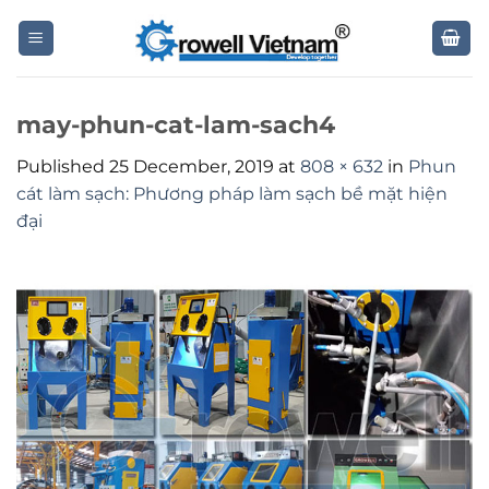
Skip
to
content
may-phun-cat-lam-sach4
Published
25 December, 2019
at
808 × 632
in
Phun
cát làm sạch: Phương pháp làm sạch bề mặt hiện
đại