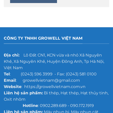
CÔNG TY TNHH GROWELL VIỆT NAM
Địa chỉ:
Lô Đất CN1, KCN vừa và nhỏ Xã Nguyên
Khê, Xã Nguyên Khê, Huyện Đông Anh, Tp Hà Nội,
Việt Nam
Tel
: (0243) 596 3999 - Fax: (0243) 581 0100
Email
: growellvietnam@gmail.com
Website
: https://growellvietnam.com.vn
Liên hệ sản phẩm:
Bi thép, Hạt thép, Hạt thủy tinh,
Oxit nhôm
Hotline
: 0902.289.689 - 090.172.1919
Liên hệ sản phẩm:
Máy phun bi, Máy phun cát,