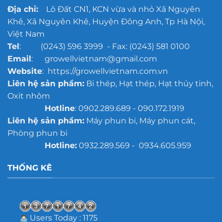
Địa chỉ:
Lô Đất CN1, KCN vừa và nhỏ Xã Nguyên
Khê, Xã Nguyên Khê, Huyện Đông Anh, Tp Hà Nội,
Việt Nam
Tel
: (0243) 596 3999 - Fax: (0243) 581 0100
Email
: growellvietnam@gmail.com
Website
: https://growellvietnam.com.vn
Liên hệ sản phẩm:
Bi thép, Hạt thép, Hạt thủy tinh,
Oxit nhôm
Hotline
: 0902.289.689 - 090.172.1919
Liên hệ sản phẩm:
Máy phun bi, Máy phun cát,
Phòng phun bi
Hotline:
0932.289.569 - 0934.605.959
THỐNG KÊ
Users Today : 1175