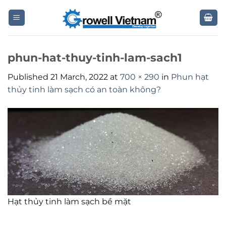
Skip
to
content
phun-hat-thuy-tinh-lam-sach1
Published
21 March, 2022
at
700 × 290
in
Phun hạt
thủy tinh làm sạch có an toàn không?
Hạt thủy tinh làm sạch bề mặt