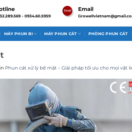
otline
Email
32.289.569 - 0934.60.5959
Growellvietnam@gmail.c
MÁY PHUN BI
MÁY PHUN CÁT
PHÒNG PHUN CÁT
t
in
Phun cát xử lý bề mặt – Giải pháp tối ưu cho mọi vật l