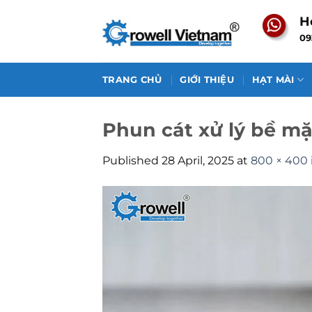
Skip
H
to
09
content
TRANG CHỦ
GIỚI THIỆU
HẠT MÀI
Phun cát xử lý bề mặ
Published
28 April, 2025
at
800 × 400