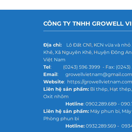
CÔNG TY TNHH GROWELL V
Địa chỉ:
Lô Đất CN1, KCN vừa và nhỏ
Khê, Xã Nguyên Khê, Huyện Đông Anh
Việt Nam
Tel
: (0243) 596 3999 - Fax: (0243) 
Email
: growellvietnam@gmail.co
Website
: https://growellvietnam.com
Liên hệ sản phẩm:
Bi thép, Hạt thép,
Oxit nhôm
Hotline
: 0902.289.689 - 090.
Liên hệ sản phẩm:
Máy phun bi, Máy
Phòng phun bi
Hotline:
0932.289.569 - 093