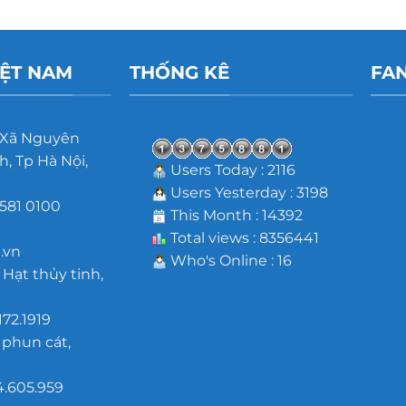
IỆT NAM
THỐNG KÊ
FA
 Xã Nguyên
, Tp Hà Nội,
Users Today : 2116
Users Yesterday : 3198
581 0100
This Month : 14392
m
Total views : 8356441
.vn
Who's Online : 16
 Hạt thủy tinh,
172.1919
 phun cát,
4.605.959