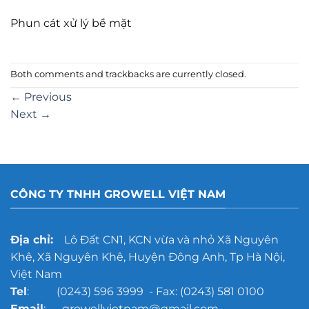
Phun cát xử lý bề mặt
Both comments and trackbacks are currently closed.
←
Previous
Next
→
CÔNG TY TNHH GROWELL VIỆT NAM
Địa chỉ:
Lô Đất CN1, KCN vừa và nhỏ Xã Nguyên
Khê, Xã Nguyên Khê, Huyện Đông Anh, Tp Hà Nội,
Việt Nam
Tel
: (0243) 596 3999 - Fax: (0243) 581 0100
Email
: growellvietnam@gmail.com