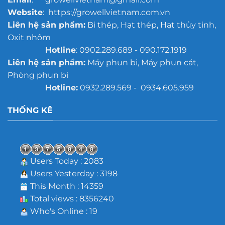
Website
: https://growellvietnam.com.vn
Liên hệ sản phẩm:
Bi thép, Hạt thép, Hạt thủy tinh,
Oxit nhôm
Hotline
: 0902.289.689 - 090.172.1919
Liên hệ sản phẩm:
Máy phun bi, Máy phun cát,
Phòng phun bi
Hotline:
0932.289.569 - 0934.605.959
THỐNG KÊ
Users Today : 2083
Users Yesterday : 3198
This Month : 14359
Total views : 8356240
Who's Online : 19